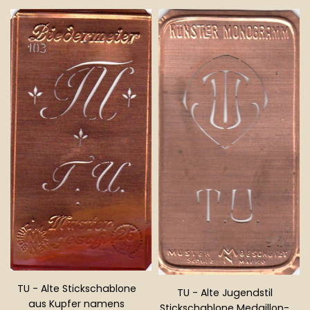
Normaler
Preis
TU - Alte Stickschablone
TU - Alte Jugendstil
aus Kupfer namens
Stickschablone Medaillon-