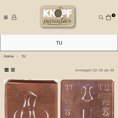
0
Suchen
TU
Home
›
TU
Anzeigen 22-30 ab 30