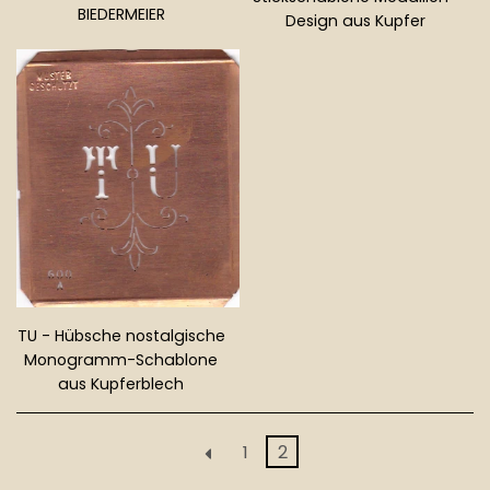
BIEDERMEIER
Design aus Kupfer
Normaler
Normaler
Preis
Preis
TU - Hübsche nostalgische
Monogramm-Schablone
aus Kupferblech
Normaler
Preis
1
2