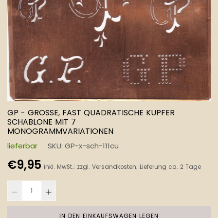
GP - GROSSE, FAST QUADRATISCHE KUPFER S
CHABLONE MIT 7 M
ONOGRAMMVARIATIONEN
lieferbar
SKU:
GP-x-sch-111cu
Normaler
€9,95
inkl. MwSt.; zzgl.
Versandkosten
; Lieferung ca. 2 Tage
Preis
IN DEN EINKAUFSWAGEN LEGEN