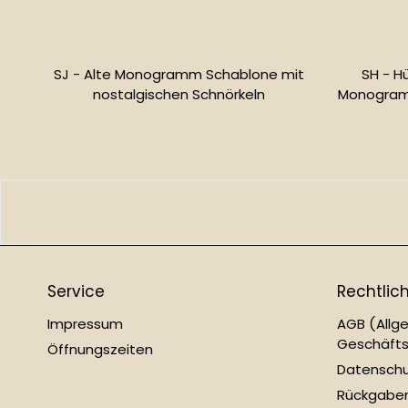
SJ - Alte Monogramm Schablone mit
SH - H
nostalgischen Schnörkeln
Monogramm
Normaler
Preis
Service
Rechtlic
Impressum
AGB (Allg
Geschäft
Öffnungszeiten
Datensch
Rückgabe