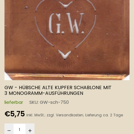
GW - HÜBSCHE ALTE KUPFER SCHABLONE MIT
3 MONOGRAMM-AUSFÜHRUNGEN
lieferbar
SKU:
GW-sch-750
Normaler
€5,75
inkl. MwSt.; zzgl.
Versandkosten
; Lieferung ca. 2 Tage
Preis