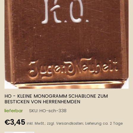
HO - KLEINE MONOGRAMM SCHABLONE ZUM
BESTICKEN VON HERRENHEMDEN
lieferbar
SKU:
HO-sch-338
Normaler
€3,45
inkl. MwSt.; zzgl.
Versandkosten
; Lieferung ca. 2 Tage
Preis