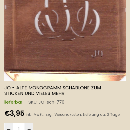
JO - ALTE MONOGRAMM SCHABLONE ZUM
STICKEN UND VIELES MEHR
lieferbar
SKU:
JO-sch-770
Normaler
€3,95
inkl. MwSt.; zzgl.
Versandkosten
; Lieferung ca. 2 Tage
Preis