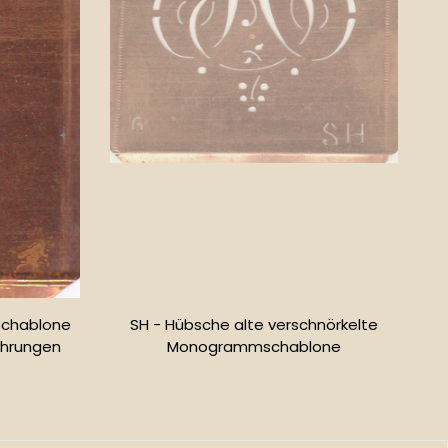
Schablone
SH - Hübsche alte verschnörkelte
hrungen
Monogrammschablone
r
Normaler
Preis