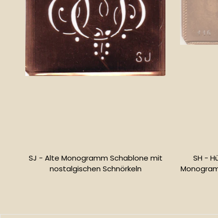
SJ - Alte Monogramm Schablone mit
SH - H
nostalgischen Schnörkeln
Monogramm
Normaler
Preis