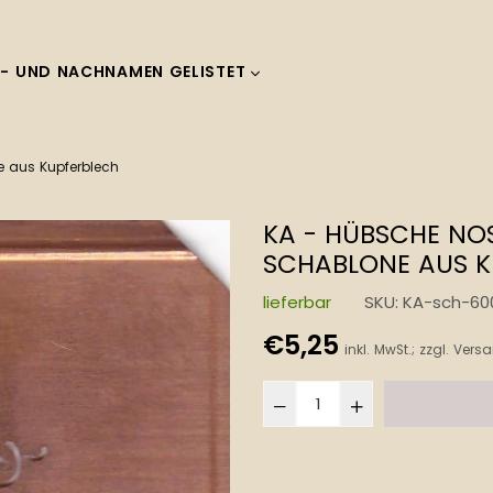
- UND NACHNAMEN GELISTET
 aus Kupferblech
KA - HÜBSCHE N
SCHABLONE AUS K
lieferbar
SKU:
KA-sch-60
Normaler
€5,25
inkl. MwSt.; zzgl.
Versa
Preis