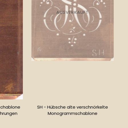
AUSVERKAUFT
Schablone
SH - Hübsche alte verschnörkelte
hrungen
Monogrammschablone
r
Normaler
Preis