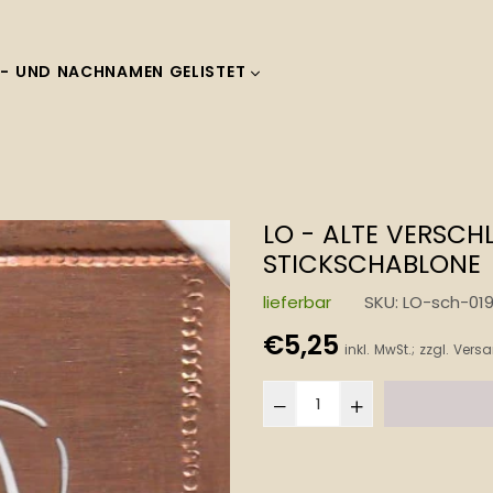
- UND NACHNAMEN GELISTET
LO - ALTE VERSCH
STICKSCHABLONE
lieferbar
SKU:
LO-sch-01
Normaler
€5,25
inkl. MwSt.; zzgl.
Versa
Preis