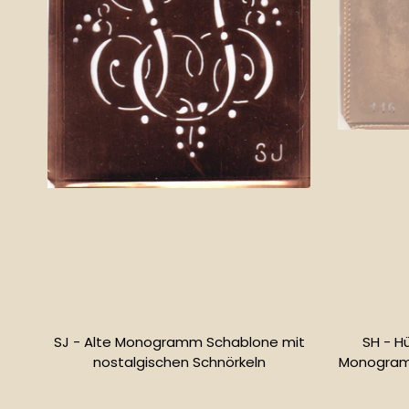
SJ - Alte Monogramm Schablone mit
SH - H
nostalgischen Schnörkeln
Monogramm
Normaler
Preis