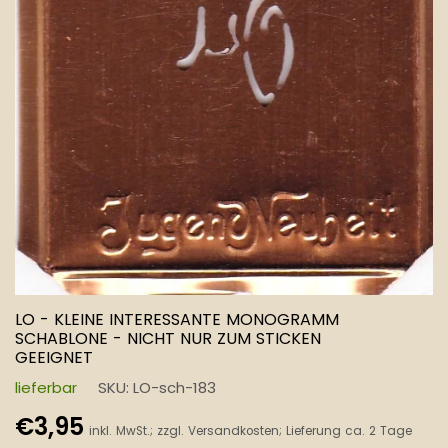
LO - KLEINE INTERESSANTE MONOGRAMM
SCHABLONE - NICHT NUR ZUM STICKEN
GEEIGNET
lieferbar
SKU:
LO-sch-183
Normaler
€3,95
inkl. MwSt.; zzgl.
Versandkosten
; Lieferung ca. 2 Tage
Preis