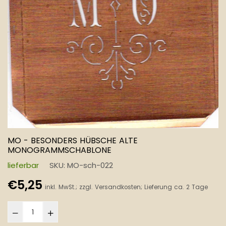
MO - BESONDERS HÜBSCHE ALTE
MONOGRAMMSCHABLONE
lieferbar
SKU:
MO-sch-022
Normaler
€5,25
inkl. MwSt.; zzgl.
Versandkosten
; Lieferung ca. 2 Tage
Preis