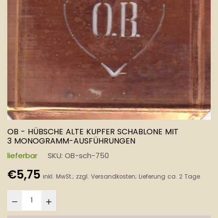
OB - HÜBSCHE ALTE KUPFER SCHABLONE MIT
3 MONOGRAMM-AUSFÜHRUNGEN
lieferbar
SKU:
OB-sch-750
Normaler
€5,75
inkl. MwSt.; zzgl.
Versandkosten
; Lieferung ca. 2 Tage
Preis