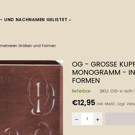
- UND NACHNAMEN GELISTET
 mehreren Größen und Formen
OG - GROSSE KUPF
ONOGRAMM - IN M
RMEN
lieferbar
SKU:
OG-x-sch-
Normaler
€12,95
inkl. MwSt.; zzgl.
Vers
Preis