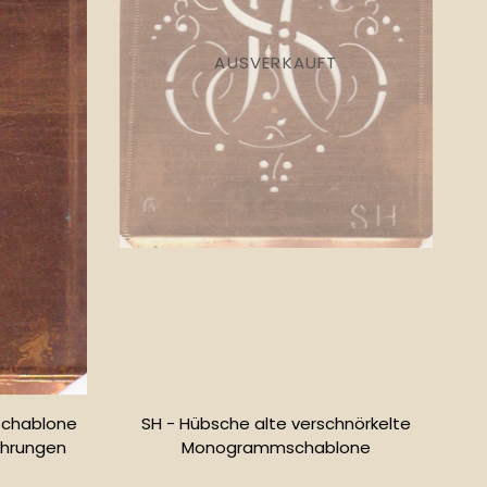
AUSVERKAUFT
Schablone
SH - Hübsche alte verschnörkelte
hrungen
Monogrammschablone
r
Normaler