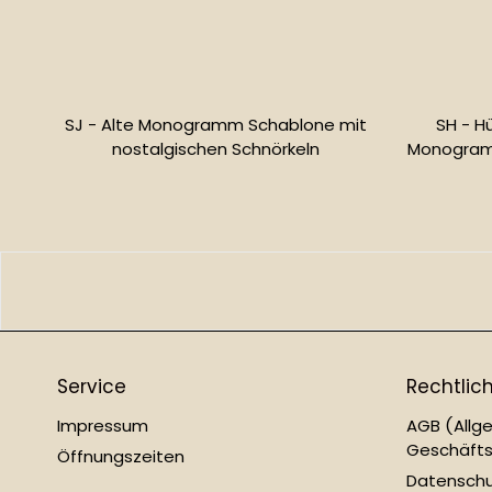
SJ - Alte Monogramm Schablone mit
SH - H
nostalgischen Schnörkeln
Monogramm
Normaler
Preis
Service
Rechtlic
Impressum
AGB (Allg
Geschäft
Öffnungszeiten
Datensch