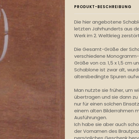
PRODUKT-BESCHREIBUNG
Die hier angebotene Schab
letzten Jahrhunderts aus de
Werk im 2. Weltkrieg zerstör
Die Gesamt-Größe der Schab
verschiedene Monogramm-A
Größe von ca. 1,5 x 1,5 cm u
Schablone ist zwar alt, wurd
altersbedingte Spuren aufw
Man nutzte sie früher, um 
übertragen und sie dann zu
nur für einen solchen Einsat
einem alten Bilderrahmen m
Ausführungen.
Ich habe sie aber auch sch
der Vornamen des Brautpaar
persönliches Geschenk herv