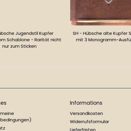
übsche Jugendstil Kupfer
SH - Hübsche alte Kupfer 
 Schablone - Rarität nicht
mit 3 Monogramm-Ausfü
nur zum Sticken
Normale
Normaler
Preis
Preis
hes
Informations
emeine
Versandkosten
sbedingungen)
Widerrufsformular
utz
Lieferfristen