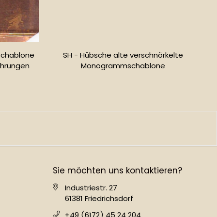
Schablone
SH - Hübsche alte verschnörkelte
hrungen
Monogrammschablone
r
Normaler
Preis
Sie möchten uns kontaktieren?
Industriestr. 27
61381 Friedrichsdorf
+49 (6172) 45 24 204