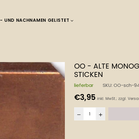
- UND NACHNAMEN GELISTET
OO - ALTE MONO
STICKEN
lieferbar
SKU:
OO-sch-9
Normaler
€3,95
inkl. MwSt.; zzgl.
Versa
Preis