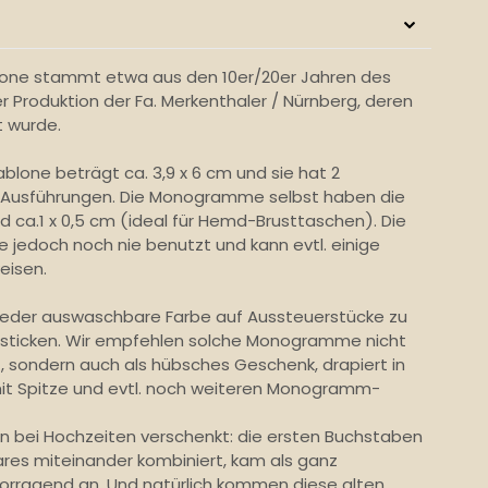
lone stammt etwa aus den 10er/20er Jahren des
r Produktion der Fa. Merkenthaler / Nürnberg, deren
t wurde.
lone beträgt ca. 3,9 x 6 cm und sie hat 2
usführungen. Die Monogramme selbst haben die
nd ca.1 x 0,5 cm (ideal für Hemd-Brusttaschen). Die
e jedoch noch nie benutzt und kann evtl. einige
eisen.
wieder auswaschbare Farbe auf Aussteuerstücke zu
 sticken. Wir empfehlen solche Monogramme nicht
z, sondern auch als hübsches Geschenk, drapiert in
it Spitze und evtl. noch weiteren Monogramm-
on bei Hochzeiten verschenkt: die ersten Buchstaben
es miteinander kombiniert, kam als ganz
orragend an. Und natürlich kommen diese alten