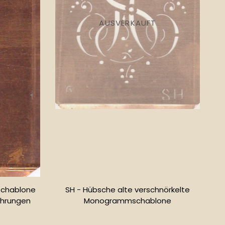
AUSVERKAUFT
Schablone
SH - Hübsche alte verschnörkelte
hrungen
Monogrammschablone
r
Normaler
Preis