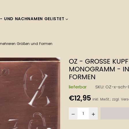
- UND NACHNAMEN GELISTET
 mehreren Größen und Formen
OZ - GROSSE KUPF
ONOGRAMM - IN M
RMEN
lieferbar
SKU:
OZ-x-sch-1
Normaler
€12,95
inkl. MwSt.; zzgl.
Vers
Preis