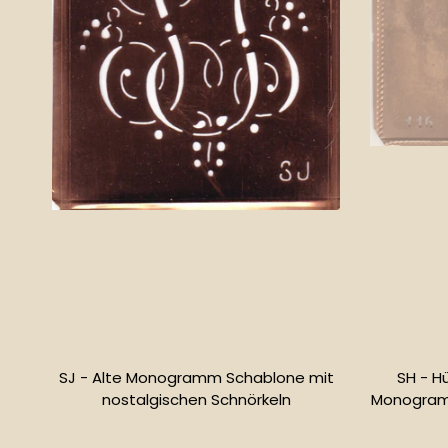
SJ - Alte Monogramm Schablone mit
SH - H
nostalgischen Schnörkeln
Monogramm
Normaler
Preis