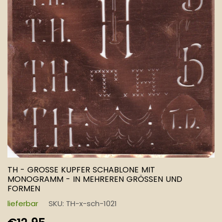
TH - GROSSE KUPFER SCHABLONE MIT M
ONOGRAMM - IN MEHREREN GRÖSSEN UND FO
RMEN
lieferbar
SKU:
TH-x-sch-1021
Normaler