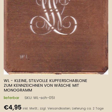
WL - KLEINE, STILVOLLE KUPFERSCHABLONE
ZUM KENNZEICHNEN VON WÄSCHE MIT
MONOGRAMM
lieferbar
SKU:
WL-sch-051
Normaler
€4,95
inkl. MwSt.; zzgl.
Versandkosten
; Lieferung ca. 2 Tage
Preis