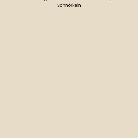
Schnörkeln
Normaler
Preis