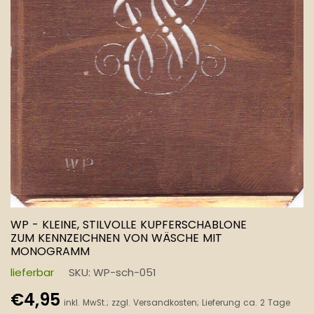
WP - KLEINE, STILVOLLE KUPFERSCHABLONE
ZUM KENNZEICHNEN VON WÄSCHE MIT
MONOGRAMM
lieferbar
SKU:
WP-sch-051
Normaler
€4,95
inkl. MwSt.; zzgl.
Versandkosten
; Lieferung ca. 2 Tage
Preis