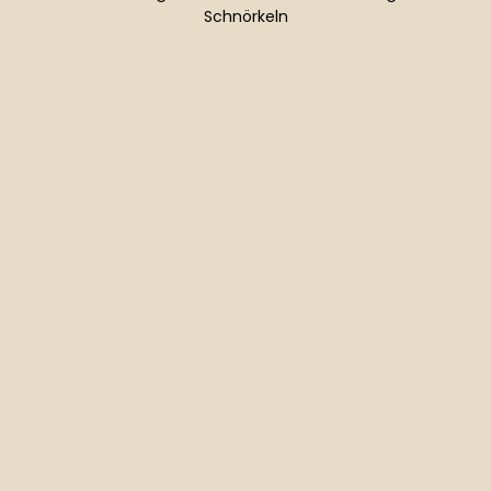
Schnörkeln
Normaler
Preis